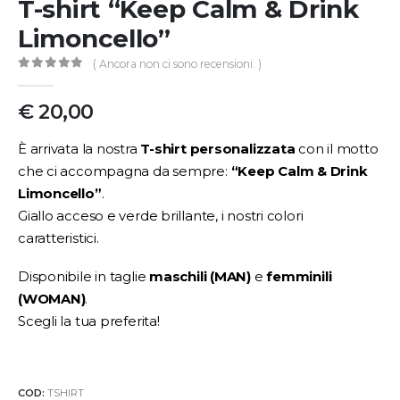
T-shirt “Keep Calm & Drink
Limoncello”
( Ancora non ci sono recensioni. )
0
Di 5
€
20,00
È arrivata la nostra
T-shirt personalizzata
con il motto
che ci accompagna da sempre:
“Keep Calm & Drink
Limoncello”
.
Giallo acceso e verde brillante, i nostri colori
caratteristici.
Disponibile in taglie
maschili (MAN)
e
femminili
(WOMAN)
.
Scegli la tua preferita!
COD:
TSHIRT