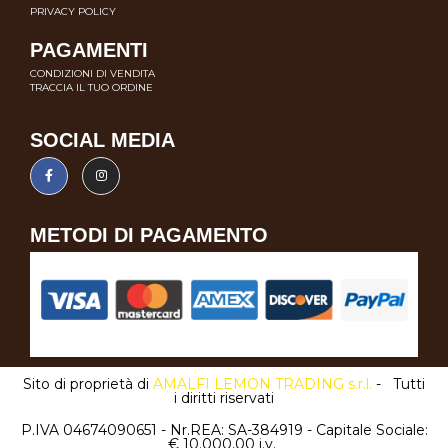
PRIVACY POLICY
PAGAMENTI
CONDIZIONI DI VENDITA
TRACCIA IL TUO ORDINE
SOCIAL MEDIA
METODI DI PAGAMENTO
Sito di proprietà di
AMALFI LEMON TRADING s.r.l.
- Tutti
i diritti riservati
P.IVA 04674090651 - Nr.REA: SA-384919 - Capitale Sociale:
€ 10.000,00 i.v.