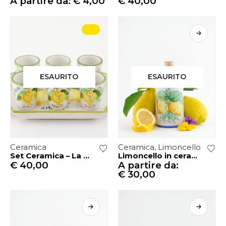
A partire da:
€
4,00
€
40,00
ESAURITO
ESAURITO
Ceramica
Ceramica
,
Limoncello
Set Ceramica – La Valle dei Mulini
Limoncello in ceramica – Bottiglia 50 cl Limoni
€
40,00
A partire da:
€
30,00