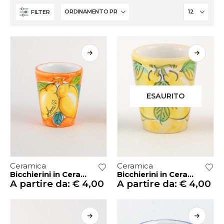
FILTER
ESAURITO
Ceramica
Ceramica
Bicchierini in Ceramica Vietri – ARANCIO
Bicchierini in Ceramica Vietri – GIALLO
A partire da:
€
4,00
A partire da:
€
4,00